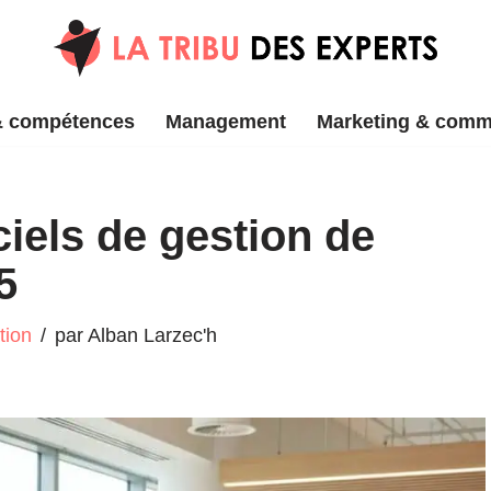
& compétences
Management
Marketing & comm
ciels de gestion de
5
tion
par
Alban Larzec'h